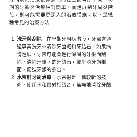
期的牙齦炎治療相對簡單，而進展到牙周炎階
段，則可能需要更深入的治療措施。以下是幾
種常見的治療方法：
洗牙與刮除
：在早期牙周病階段，牙醫會通
過專業洗牙來清除牙菌斑和牙結石。如果病
情進展，牙醫可能會進行深層的牙根面刮
除，清除牙齦下的牙結石，並平滑牙齒根
面，促進牙齦的愈合。
水雷射牙周治療
：水雷射是一種較新的技
術，使用水和雷射相結合，無痛地清除牙齦
下的細菌和感染組織，同時促進牙齦再生。
這種技術對於不喜歡傳統手術的患者來說是
一種有效且舒適的治療選擇。
牙周手術
：當牙周病進展到嚴重階段，牙周
手術是必要的治療方式。常見的牙周手術包
括翻瓣手術（Flap Surgery），可幫助牙醫