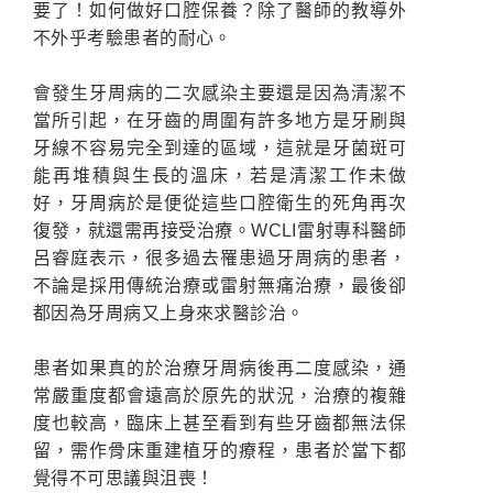
要了！如何做好口腔保養？除了醫師的教導外
不外乎考驗患者的耐心。
會發生牙周病的二次感染主要還是因為清潔不
當所引起，在牙齒的周圍有許多地方是牙刷與
牙線不容易完全到達的區域，這就是牙菌斑可
能再堆積與生長的溫床，若是清潔工作未做
好，牙周病於是便從這些口腔衛生的死角再次
復發，就還需再接受治療。WCLI雷射專科醫師
呂睿庭表示，很多過去罹患過牙周病的患者，
不論是採用傳統治療或雷射無痛治療，最後卻
都因為牙周病又上身來求醫診治。
患者如果真的於治療牙周病後再二度感染，通
常嚴重度都會遠高於原先的狀況，治療的複雜
度也較高，臨床上甚至看到有些牙齒都無法保
留，需作骨床重建植牙的療程，患者於當下都
覺得不可思議與沮喪！