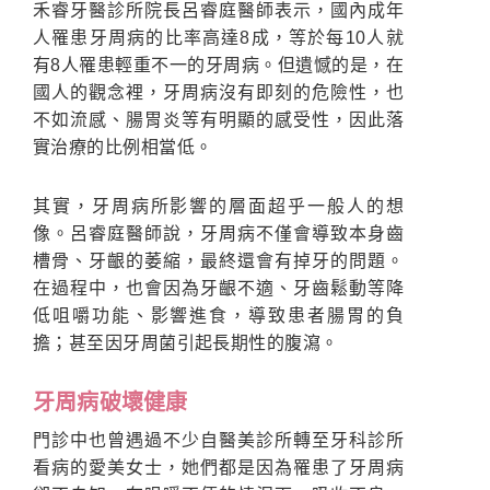
禾睿牙醫診所院長呂睿庭醫師表示，國內成年
人罹患牙周病的比率高達8成，等於每10人就
有8人罹患輕重不一的牙周病。但遺憾的是，在
國人的觀念裡，牙周病沒有即刻的危險性，也
不如流感、腸胃炎等有明顯的感受性，因此落
實治療的比例相當低。
其實，牙周病所影響的層面超乎一般人的想
像。呂睿庭醫師說，牙周病不僅會導致本身齒
槽骨、牙齦的萎縮，最終還會有掉牙的問題。
在過程中，也會因為牙齦不適、牙齒鬆動等降
低咀嚼功能、影響進食，導致患者腸胃的負
擔；甚至因牙周菌引起長期性的腹瀉。
牙周病破壞健康
門診中也曾遇過不少自醫美診所轉至牙科診所
看病的愛美女士，她們都是因為罹患了牙周病