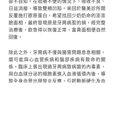
卻不自知。在咀嚼不便的情況下，吸收不良、
日益消瘦，導致雙頰凹陷。來回於醫美診所間
反覆施打膠原蛋白，希望找回少奶奶命的澎澎
臉面相，最終發現原是牙周病惹的禍，經完整
治療後，飲食得以恢復正常，富貴面相便自然
回復。
除此之外，牙周病不僅與腸胃問題息息相關，
還可能與心血管疾病和腦部疾病有致命的關
係。臨床上曾出現過牙周病致病菌的內毒素，
與白血球分泌的細胞素進入血液循環內後，導
致全身血管出現發炎反應，引起動脈硬化及血
栓的危機。而牙周菌也可能通過牙齦內的神經
與血管通到腦部，引起腦部蜘蛛膜炎，有立即
的生命危險，不得不慎。
水波雷射殺菌力強