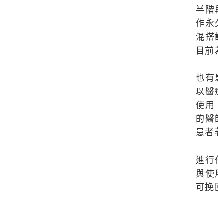
半階
作永
混搭
目前
也有
以醫
使用
的醫
患者
進行
與使
可挽