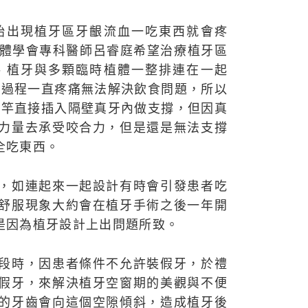
始出現植牙區牙齦流血一吃東西就會疼
植體學會專科醫師呂睿庭希望治療植牙區
、植牙與多顆臨時植體一整排連在一起
牙過程一直疼痛無法解決飲食問題，所以
桿竿直接插入隔壁真牙內做支撐，但因真
力量去承受咬合力，但是還是無法支撐
全吃東西。
，如連起來一起設計有時會引發患者吃
舒服現象大約會在植牙手術之後一年開
是因為植牙設計上出問題所致。
段時，因患者條件不允許裝假牙，於禮
假牙，來解決植牙空窗期的美觀與不便
的牙齒會向這個空隙傾斜，造成植牙後