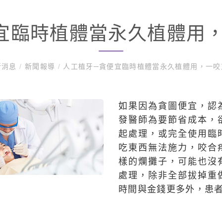
宜臨時植體當永久植體用
新消息
/
新聞報導
/
人工植牙─貪便宜臨時植體當永久植體用，一咬
如果因為貪圖便宜，認
發醫師為要節省成本，
起處理，或完全使用臨
吃東西無法施力，咬合
樣的爛攤子，可能也沒
處理，除非全部拔掉重
時間與金錢更多外，患