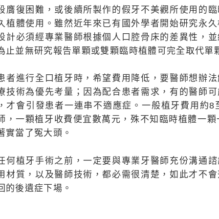
段膺復困難，或後續所製作的假牙不美觀所使用的臨
久植體使用。雖然近年來已有國外學者開始研究永久
設計必須經專業醫師根據個人口腔骨床的差異性，並
為止並無研究報告單顆或雙顆臨時植體可完全取代單
患者進行全口植牙時，希望費用降低，要醫師想辦法
療技術為優先考量；因為配合患者需求，有的醫師可
，才會引發患者一連串不適應症。一般植牙費用約8
師，一顆植牙收費便宜數萬元，殊不知臨時植體一顆
著實當了冤大頭。
任何植牙手術之前，一定要與專業牙醫師充份溝通諮
用材質，以及醫師技術，都必需很清楚，如此才不會
回的後遺症下場。