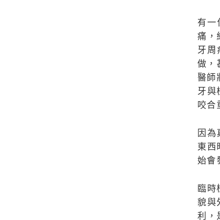
有一
痛，
牙周
做，
醫師
牙與
咬合
因為
東西
始會
臨時
貌與
利，