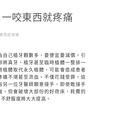
，一咬東西就疼痛
東西就疼痛
為自己植牙顆數多，要便宜要減價，引
卻將真牙、植牙甚至臨時植體一整排一
時植體取代永久植體，可能會造成患者
疼痛不堪甚至流血。不僅花錢受罪，這
有另一位牙醫師願意接手，即使敢接手
做，但會破壞大部份的好骨床，耗費的
者不舒服度將大大提高。