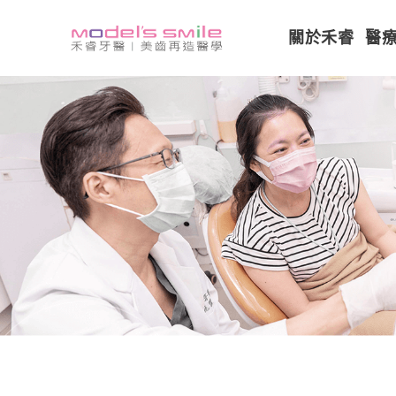
關於禾睿
醫