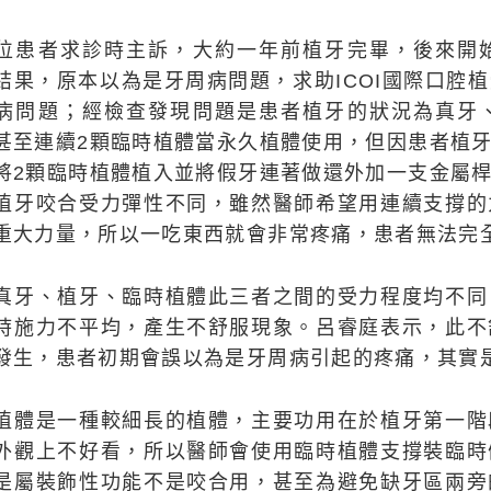
位患者求診時主訴，大約一年前植牙完畢，後來開
結果，原本以為是牙周病問題，求助ICOI國際口腔
病問題；經檢查發現問題是患者植牙的狀況為真牙
甚至連續2顆臨時植體當永久植體使用，但因患者植
將2顆臨時植體植入並將假牙連著做還外加一支金屬
植牙咬合受力彈性不同，雖然醫師希望用連續支撐的
重大力量，所以一吃東西就會非常疼痛，患者無法完
真牙、植牙、臨時植體此三者之間的受力程度均不同
時施力不平均，產生不舒服現象。呂睿庭表示，此不
發生，患者初期會誤以為是牙周病引起的疼痛，其實
植體是一種較細長的植體，主要功用在於植牙第一階
外觀上不好看，所以醫師會使用臨時植體支撐裝臨時
是屬裝飾性功能不是咬合用，甚至為避免缺牙區兩旁