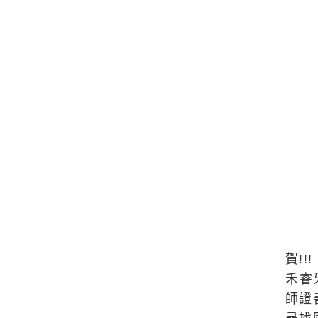
賀!!!
禾睿
師證