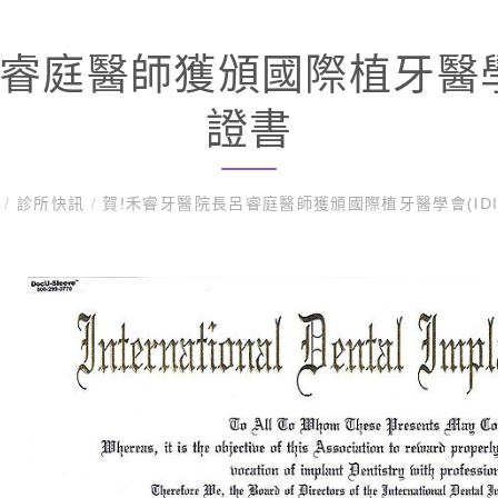
睿庭醫師獲頒國際植牙醫學會
證書
息
/
診所快訊
/
賀!禾睿牙醫院長呂睿庭醫師獲頒國際植牙醫學會(IDI