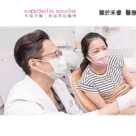
關於禾睿
醫