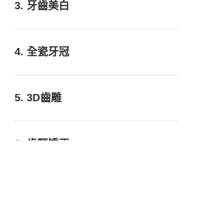
3
. 牙齒美白
4
. 全瓷牙冠
5
. 3D齒雕
6
. 齒顎矯正
7
. 水波雷射治療