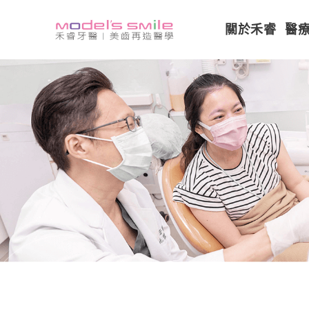
關於禾睿
醫