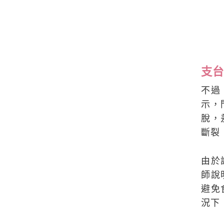
支台
不過
示，
脫，
斷裂
由於
師說
避免
況下