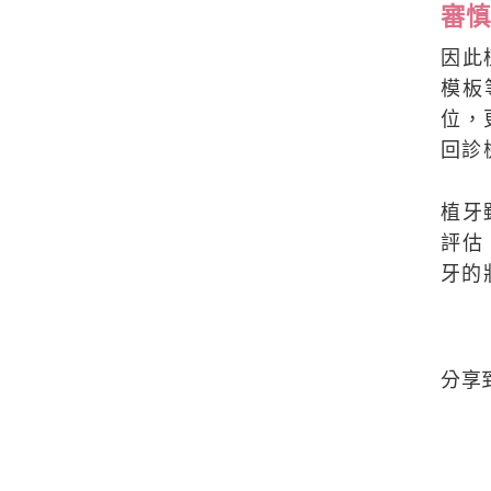
審慎
因此
模板
位，
回診
植牙
評估
牙的
分享