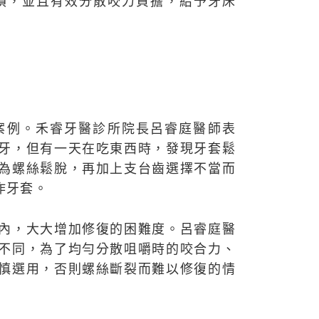
損，並且有效分散咬力負擔，給予牙床
。
案例。禾睿牙醫診所院長呂睿庭醫師表
牙，但有一天在吃東西時，發現牙套鬆
為螺絲鬆脫，再加上支台齒選擇不當而
作牙套。
內，大大增加修復的困難度。呂睿庭醫
不同，為了均勻分散咀嚼時的咬合力、
慎選用，否則螺絲斷裂而難以修復的情