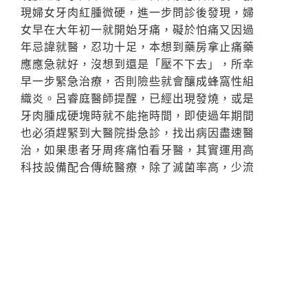
現婦女牙肉紅腫微硬，進一步問診後發現，婦
女早在大年初一就開始牙痛，礙於怕痛又因過
年忌諱就醫，忍功十足，本想到藥房拿止痛藥
應應急就好，沒想到還是「壓不下去」，所幸
早一步緊急治療，否則險些就會釀成蜂窩性組
織炎。呂睿庭醫師提醒，已經出現發燒，或是
牙肉腫成硬塊時就不能拖時間，即使過年期間
也必須趕緊到大醫院掛急診，找出病因盡速醫
治，如果患者牙周疼痛怕看牙醫，其實運用高
科技設備配合傳統醫療，除了滅菌率高，少流
血的好處外，更可以降低治療後所產生的疼痛
度，是一個不錯的選擇方式。
很多人應該都有牙齒痛徹心扉的經驗，除了牙
周病急性發炎之外，另外一種原因可能是罹患
急性牙髓炎，主要是因為細菌已經蝕蛀到深髓
部位，引發劇烈疼痛。通常過年期間大吃大
喝，尤其冬天最適合的麻辣鍋，最後還不忘來