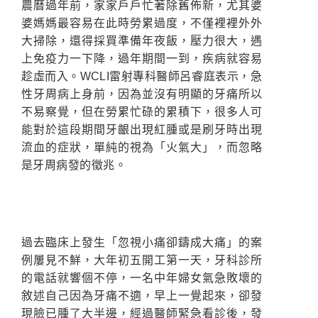
農曆過年前，家家戶戶忙著除舊佈新，尤其婆
婆媽媽最容易在此時勞累過度，不僅裡裡外外
大掃除，還得採買準備年夜飯，壓力很大，遇
上免疫力一下降，過年期間一到，疾病就容易
趁虛而入。WCLI雷射專科醫師呂睿庭表示，急
性牙周病上身前，因為並沒有明顯的牙痛所以
不易察覺，但在勞累忙碌的累積下，很多人可
能對於這段期間牙齦出現紅腫或是刷牙時出現
流血的症狀，單純的視為「火氣大」，而忽略
是牙周病發的徵兆。
過去臨床上發生「忽視小痛卻鑄成大痛」的案
例屢見不鮮，大年初五開工第一天，牙科診所
的電話就響個不停，一名中年婦女氣急敗壞的
敘述自己因為牙痛不適，早上一覺起來，卻發
現臉已腫了大半邊，經過醫師緊急看診後，發