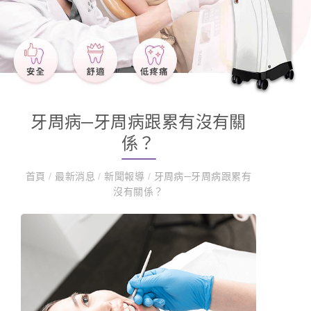
牙周病─牙周病跟累有沒有關
係？
首頁
/
最新消息
/
新聞報導
/
牙周病─牙周病跟累有
沒有關係？