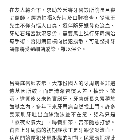
在友人轉介下，求助於禾睿牙醫診所院長呂睿
庭醫師，經過拍攝X光片及口腔檢查，發現王
先生不僅有惱人口臭、還伴隨牙齦發炎流血、
牙結石堵塞狀況惡劣，需要馬上進行牙周病治
療手術，否則病菌橫向侵犯擴散，可能整排牙
齒都將受到細菌感染，難以保全。
呂睿庭醫師表示，大部份國人的牙周病並非遺
傳基因所致，而是清潔習慣太差，抽煙、飲
酒，進餐後又未確實刷牙，牙菌斑長久累積於
齒縫之內，多年下來牙周病自然找上門。許多
民眾刷牙吐出血絲泡沫並不在意，認為只是
「熬夜火氣大」，喝養肝茶、苦茶隨意打發。
實際上牙周病的初期症狀正是牙齦發炎流血，
病菌開始侵犯牙周組織的初期，民眾應把握此