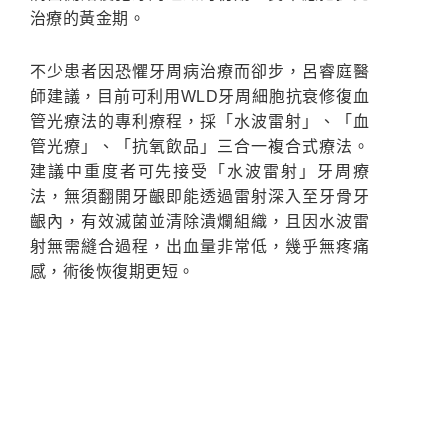
治療的黃金期。
不少患者因恐懼牙周病治療而卻步，呂睿庭醫
師建議，目前可利用WLD牙周細胞抗衰修復血
管光療法的專利療程，採「水波雷射」、「血
管光療」、「抗氧飲品」三合一複合式療法。
建議中重度者可先接受「水波雷射」牙周療
法，無須翻開牙齦即能透過雷射深入至牙骨牙
齦內，有效滅菌並清除潰爛組織，且因水波雷
射無需縫合過程，出血量非常低，幾乎無疼痛
感，術後恢復期更短。
水波雷射後，再搭配血管光療以及抗氧飲品，
利用光束能量促進血液循環、提升免疫力；適
量補充人體所需的精氨酸，改善末梢血液循
環，藉此達到修復牙周組織的療效。