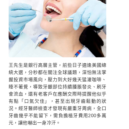
王先生是銀行高層主管，前些日子適逢美國總
統大選，分秒都在關注全球議題，深怕無法掌
握投資市場風向，壓力到大好幾天猛灌咖啡、
睡不著覺，導致牙齦部位持續腫脹發炎、刷牙
會流血，還有老客戶在應酬交際時提醒他似乎
有點「口氣欠佳」，甚至出現牙齒鬆動的狀
況。經牙醫師檢查才發現有嚴重牙周病，全口
牙齒幾乎不能留下，需負擔植牙費用200多萬
元，讓他嚇出一身冷汗。