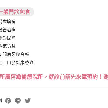
一般門診包含
齲齒填補
根管治療
牙齒拔除
塗氟防蛀
夜間磨牙咬合板
全口口腔健康檢查
所屬精緻醫療院所，就診前請先來電預約！
到