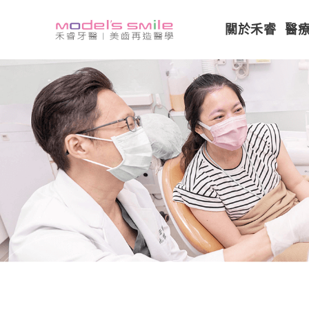
關於禾睿
醫