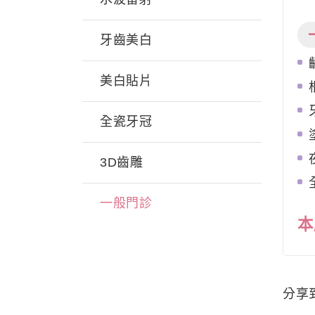
牙齒美白
美白貼片
全瓷牙冠
3D齒雕
一般門診
本
分享