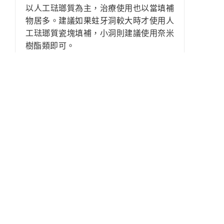
以人工琺瑯質為主，治療使用也以當填補
物居多。建議如果蛀牙洞較大時才使用人
工琺瑯質瓷塊填補，小洞則建議使用奈米
樹酯類即可。
2
. 3D齒雕的優點?
3
. 3D齒雕可以運用的地方?
4
. 3D齒雕的耐用性?
分享到