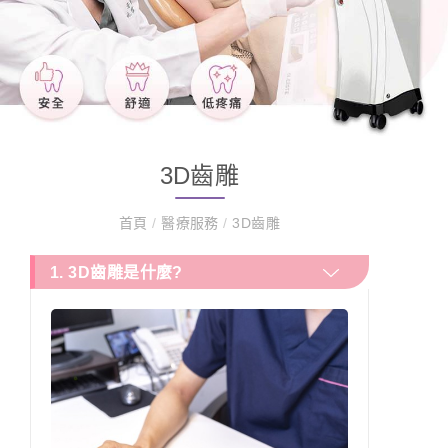
3D齒雕
首頁
/
醫療服務
/
3D齒雕
1
. 3D齒雕是什麼?