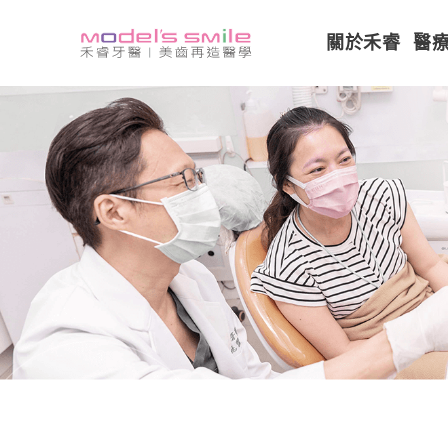
關於禾睿
醫