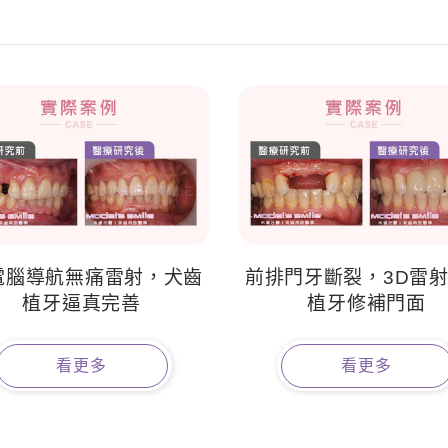
電腦導航無痛雷射，犬齒
前排門牙斷裂，3D雷
植牙逼真完善
植牙修補門面
看更多
看更多