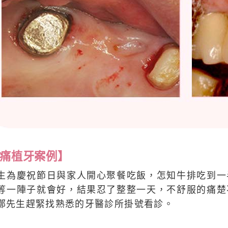
痛植牙案例】
生為慶祝節日與家人開心聚餐吃飯，怎知牛排吃到一
等一陣子就會好，結果忍了整整一天，不舒服的痛楚
鄭先生趕緊找熟悉的牙醫診所掛號看診。