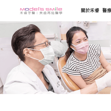
關於禾睿
醫