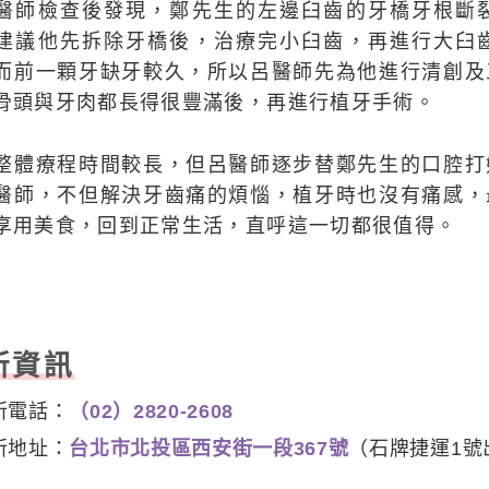
醫師檢查後發現，鄭先生的左邊臼齒的牙橋牙根斷
建議他先拆除牙橋後，治療完小臼齒，再進行大臼
而前一顆牙缺牙較久，所以呂醫師先為他進行清創及
骨頭與牙肉都長得很豐滿後，再進行植牙手術。
整體療程時間較長，但呂醫師逐步替鄭先生的口腔打
醫師，不但解決牙齒痛的煩惱，植牙時也沒有痛感，
享用美食，回到正常生活，直呼這一切都很值得。
所資訊
所電話：
（02）2820-2608
所地址：
台北市北投區西安街一段367號
（石牌捷運1號