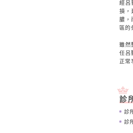
經呂
損，
膿，
區的
雖然
任呂
正常
診
診
診