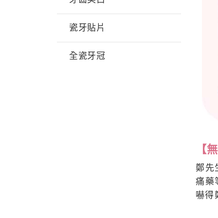
瓷牙貼片
全瓷牙冠
【無
鄭先
痛藥
嚇得