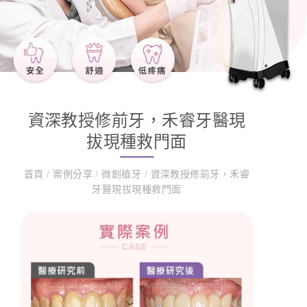
資深教授修前牙，禾睿牙醫現
拔現種救門面
首頁
/
案例分享
/
微創植牙
/
資深教授修前牙，禾睿
牙醫現拔現種救門面