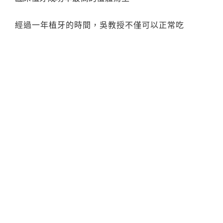
經過一年植牙的時間，吳教授不僅可以正常吃
東西不怕牙齒鬆動，也不擔心會掉下來，現在
的牙齒健康又美觀，連他的同事、學生們都說
老師更帥了！吳教授對於現在的牙齒非常的滿
意，而且也很讚賞禾睿牙醫診所的術後客戶服
務。
診所資訊
診所電話：
（02）2820-2608
診所地址：
台北市北投區西安街一段367號
（石牌捷運1號出口旁）