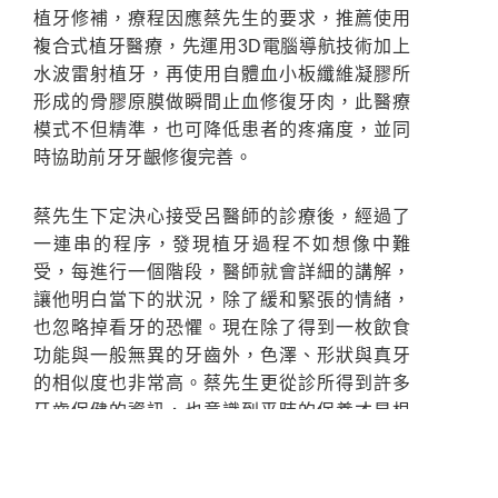
植牙修補，療程因應蔡先生的要求，推薦使用
複合式植牙醫療，先運用3D電腦導航技術加上
水波雷射植牙，再使用自體血小板纖維凝膠所
形成的骨膠原膜做瞬間止血修復牙肉，此醫療
模式不但精準，也可降低患者的疼痛度，並同
時協助前牙牙齦修復完善。
蔡先生下定決心接受呂醫師的診療後，經過了
一連串的程序，發現植牙過程不如想像中難
受，每進行一個階段，醫師就會詳細的講解，
讓他明白當下的狀況，除了緩和緊張的情緒，
也忽略掉看牙的恐懼。現在除了得到一枚飲食
功能與一般無異的牙齒外，色澤、形狀與真牙
的相似度也非常高。蔡先生更從診所得到許多
牙齒保健的資訊，也意識到平時的保養才是根
本之道。