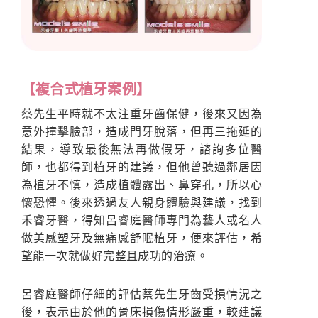
【複合式植牙案例】
蔡先生平時就不太注重牙齒保健，後來又因為
意外撞擊臉部，造成門牙脫落，但再三拖延的
結果，導致最後無法再做假牙，諮詢多位醫
師，也都得到植牙的建議，但他曾聽過鄰居因
為植牙不慎，造成植體露出、鼻穿孔，所以心
懷恐懼。後來透過友人親身體驗與建議，找到
禾睿牙醫，得知呂睿庭醫師專門為藝人或名人
做美感塑牙及無痛感舒眠植牙，便來評估，希
望能一次就做好完整且成功的治療。
呂睿庭醫師仔細的評估蔡先生牙齒受損情況之
後，表示由於他的骨床損傷情形嚴重，較建議