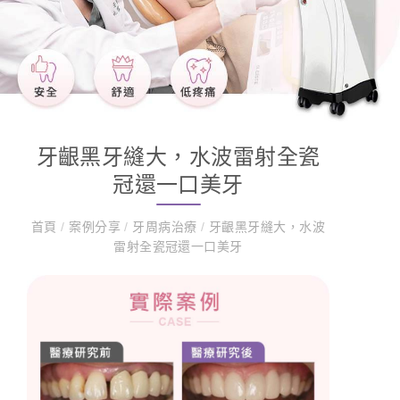
牙齦黑牙縫大，水波雷射全瓷
冠還一口美牙
首頁
/
案例分享
/
牙周病治療
/
牙齦黑牙縫大，水波
雷射全瓷冠還一口美牙