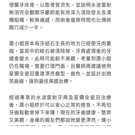
侵襲牙床骨，以致骨質流失，並說明水波雷射
無須完全翻開牙齦即能有效深入清除發炎及潰
爛組織，較無痛感，而術後復原時間也比傳統
開刀減少一半。
蕭小姐原本有牙結石生長的地方已經使牙肉萎
縮，當其中的結石被清除掉，牙周處理後的牙
縫會變大，此時可能較不美觀，考量到蕭小姐
仍在職場，需要打理門面，呂醫師再建議使用
星鑽全瓷冠重建漂亮齒型、齒色，並設計出微
笑曲線，達到最佳美感治療。
經過專業的水波雷射牙周及星鑽全瓷冠治療
後，蕭小姐終於可以安心正常的進食，不再怕
牙齒鬆動會掉下來囉！現在的牙齒健康、整齊
又美觀，身邊的親友們都說她變更漂亮，連小
兒子都豎起大拇指，蕭小姐不僅更愛露出笑