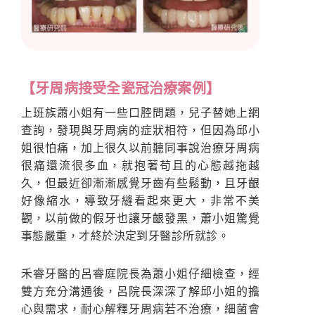
【牙周病接受全瓷冠治療案例】
上班族蕭小姐有一些口腔問題，兒子替她上網
查詢，發現與牙周病的症狀相符，但因為邱小
姐很怕痛，加上很久以前聽同事說治療牙周病
很痛還流很多血，就抱著苟且的心態越拖越
久，但最近卻漸漸感覺牙齒有些鬆動，且牙齦
好像縮水，導致牙縫看起來更大，非常不美
觀，以前做的假牙也讓牙齦發黑，蕭小姐驚覺
事態嚴重，才終於決定到牙醫診所就診。
禾睿牙醫的呂睿庭院長為蕭小姐仔細檢查，經
雙方充分溝通後，呂院長深深了解邱小姐的擔
心與需求，耐心解釋牙周病若不治療，細菌會