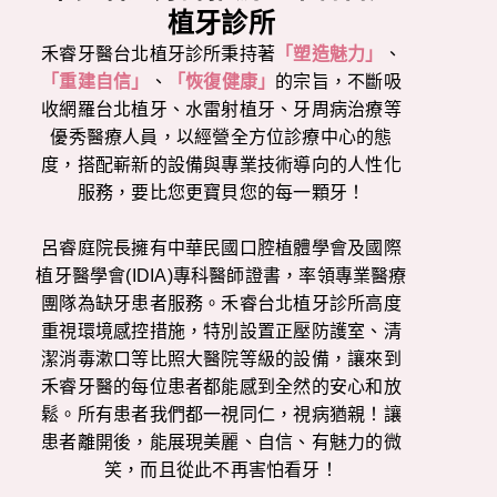
植牙診所
禾睿牙醫台北植牙診所秉持著
「塑造魅力」
、
「重建自信」
、
「恢復健康」
的宗旨，不斷吸
收網羅台北植牙、水雷射植牙、牙周病治療等
優秀醫療人員，以經營全方位診療中心的態
度，搭配嶄新的設備與專業技術導向的人性化
服務，要比您更寶貝您的每一顆牙！
呂睿庭院長擁有中華民國口腔植體學會及國際
植牙醫學會(IDIA)專科醫師證書，率領專業醫療
團隊為缺牙患者服務。禾睿台北植牙診所高度
重視環境感控措施，特別設置正壓防護室、清
潔消毒漱口等比照大醫院等級的設備，讓來到
禾睿牙醫的每位患者都能感到全然的安心和放
鬆。所有患者我們都一視同仁，視病猶親！讓
患者離開後，能展現美麗、自信、有魅力的微
笑，而且從此不再害怕看牙！