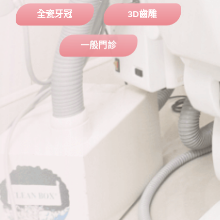
全瓷牙冠
3D齒雕
一般門診